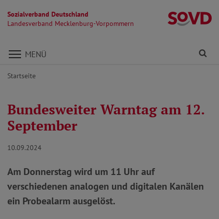
Sozialverband Deutschland
L
Landesverband Mecklenburg-Vorpommern
Direkt zu den Inhalten springen
Fi
MENÜ
Startseite
Bundesweiter Warntag am 12.
September
10.09.2024
Am Donnerstag wird um 11 Uhr auf
verschiedenen analogen und digitalen Kanälen
ein Probealarm ausgelöst.