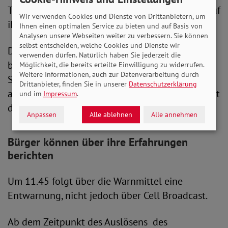
Textnachricht und ein akustisches Warnsignal auf
Wir verwenden Cookies und Dienste von Drittanbietern, um
ihr Gerät.
Ihnen einen optimalen Service zu bieten und auf Basis von
Analysen unsere Webseiten weiter zu verbessern. Sie können
selbst entscheiden, welche Cookies und Dienste wir
Doch nicht überall werden alle Warnsysteme
verwenden dürfen. Natürlich haben Sie jederzeit die
bedient. In Berlin beispielsweise bleiben die
Möglichkeit, die bereits erteilte Einwilligung zu widerrufen.
Weitere Informationen, auch zur Datenverarbeitung durch
Sirenen stumm, da diese noch nicht zentral
Drittanbieter, finden Sie in unserer
Datenschutzerklärung
angesteuert werden können und bisher nicht mit
und im
Impressum
.
dem Warnsystem des Bundes verbunden sind.
Anpassen
Alle ablehnen
Alle annehmen
Bürger können über ihre Erfahrungen
berichten
Um 11.45 folgt über die Warnmittel eine
Entwarnung, nicht jedoch über Cell Broadcast.
Ab dem Zeitpunkt des Auslösens des