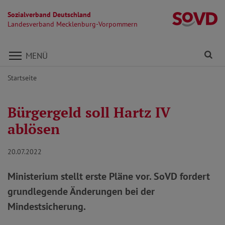
Sozialverband Deutschland
L
Landesverband Mecklenburg-Vorpommern
Direkt zu den Inhalten springen
Fi
MENÜ
Startseite
Bürgergeld soll Hartz IV
ablösen
20.07.2022
Ministerium stellt erste Pläne vor. SoVD fordert
grundlegende Änderungen bei der
Mindestsicherung.