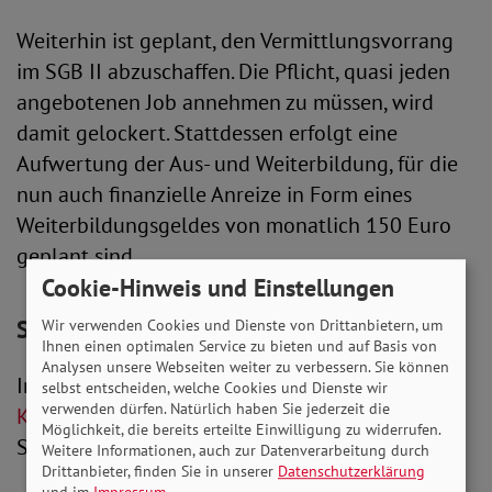
Weiterhin ist geplant, den Vermittlungsvorrang
im SGB II abzuschaffen. Die Pflicht, quasi jeden
angebotenen Job annehmen zu müssen, wird
damit gelockert. Stattdessen erfolgt eine
Aufwertung der Aus- und Weiterbildung, für die
nun auch finanzielle Anreize in Form eines
Weiterbildungsgeldes von monatlich 150 Euro
geplant sind.
Cookie-Hinweis und Einstellungen
SoVD: Regelsatz muss deutlich steigen
Wir verwenden Cookies und Dienste von Drittanbietern, um
Ihnen einen optimalen Service zu bieten und auf Basis von
Analysen unsere Webseiten weiter zu verbessern. Sie können
In seiner
Stellungnahme zum
selbst entscheiden, welche Cookies und Dienste wir
verwenden dürfen. Natürlich haben Sie jederzeit die
Koalitionsvertrag
(ab Seite 20) begrüßt der
Möglichkeit, die bereits erteilte Einwilligung zu widerrufen.
SoVD diese beiden Punkte ausdrücklich.
Weitere Informationen, auch zur Datenverarbeitung durch
Drittanbieter, finden Sie in unserer
Datenschutzerklärung
und im
Impressum
.