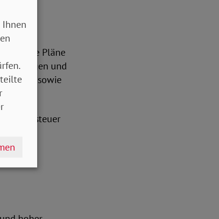
 Ihnen
sen
 attac,
vor, diese Pläne
rfen.
it niedrigen und
teilte
 sollten, sowie
r
r
 Mehrwertsteuer
hen. Die
ativen
hmen
 und hoher