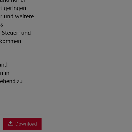
t geringen
er und weitere
ss
e Steuer- und
Einkommen
und
n in
gehend zu
Download