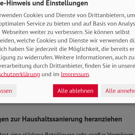
e-Hinweis und Einstellungen
gen führen zu weniger Konsum
rwenden Cookies und Dienste von Drittanbietern, um
optimalen Service zu bieten und auf Basis von Analy
bändebündnis, zu dem neben dem SoVD unter anderem
 Webseiten weiter zu verbessern. Sie können selbst
das Netzwerk Steuergerechtigkeit gehören, warnt da
eiden, welche Cookies und Dienste wir verwenden dü
lgen. Denn eine Erhöhung träfe vor allem Menschen m
ich haben Sie jederzeit die Möglichkeit, die bereits er
en, also gerade die, die eigentlich entlastet werden
ligung zu widerrufen. Weitere Informationen, auch zu
er*innen.
erarbeitung durch Drittanbieter, finden Sie in unsere
ls ins Spiel gebrachte gleichzeitige Absenkung der
schutzerklärung
und im
Impressum
.
l würde die Mehrbelastung nicht annähernd ausgleic
 würde weiter geschwächt, mit entsprechenden neg
ssen
Alle ablehnen
Alle anne
 Effekten.
en zur Haushaltssanierung heranziehen
dert eine stärkere Beteiligung sehr großer Vermögen