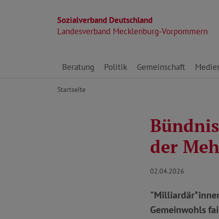
Sozialverband Deutschland
Landesverband Mecklenburg-Vorpommern
Direkt zu den Inhalten springen
Beratung
Politik
Gemeinschaft
Medie
Startseite
Bündnis
der Meh
02.04.2026
"Milliardär*inn
Gemeinwohls fai