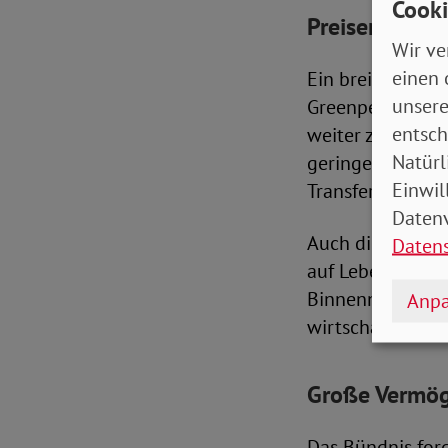
Cooki
Preiserhöhun
Wir ve
einen 
Ein breites Ver
unsere
Greenpeace und 
entsch
weiter zu verfo
Natürl
geringen Einkomm
Einwil
Transferempfäng
Datenv
Auch die ebenfal
Daten
auf Lebensmitte
Binnennachfrage
Anpa
wirtschaftlichen
Große Vermög
Das Bündnis for