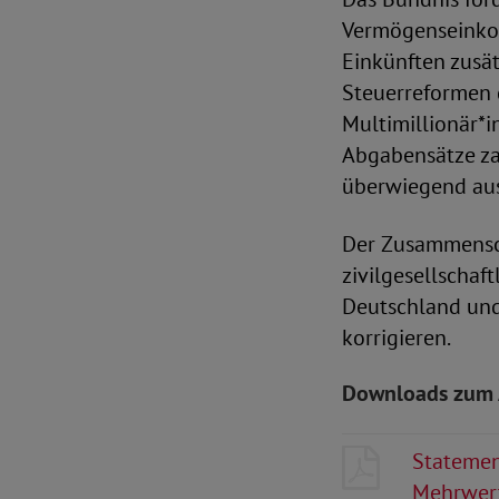
Vermögenseinkom
Einkünften zusät
Steuerreformen 
Multimillionär*i
Abgabensätze zah
überwiegend aus
Der Zusammensc
zivilgesellschaf
Deutschland und
korrigieren.
Downloads zum 
Statemen
Mehrwer