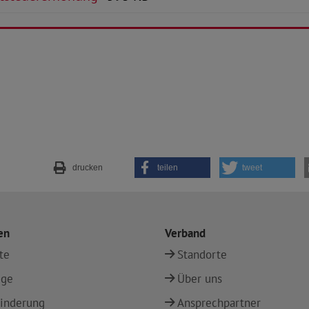
drucken
teilen
tweet
en
Verband
te
Standorte
ege
Über uns
inderung
Ansprechpartner