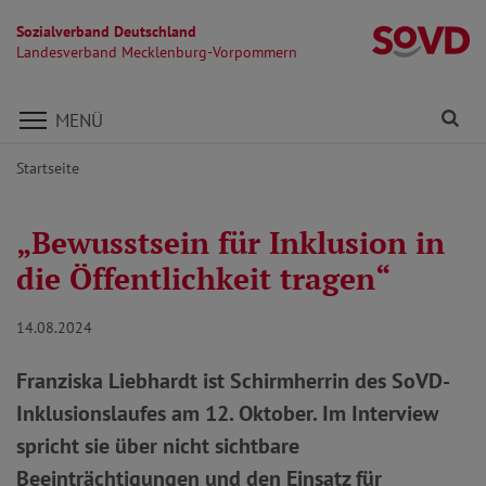
Sozialverband Deutschland
L
Landesverband Mecklenburg-Vorpommern
Direkt zu den Inhalten springen
Fi
MENÜ
Startseite
„Bewusstsein für Inklusion in
die Öffentlichkeit tragen“
14.08.2024
Franziska Liebhardt ist Schirmherrin des SoVD-
Inklusionslaufes am 12. Oktober. Im Interview
spricht sie über nicht sichtbare
Beeinträchtigungen und den Einsatz für