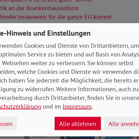
itik an der Krankenhausreform
hindertenausweis für die ganze EU kommt
Artikel
e-Hinweis und Einstellungen
rwenden Cookies und Dienste von Drittanbietern, um
tung 04/2024 (Rheinland-Pfalz/Saarland,
optimalen Service zu bieten und auf Basis von Analy
ürttemberg)
- 5 MB
 Webseiten weiter zu verbessern. Sie können selbst
eiden, welche Cookies und Dienste wir verwenden dü
ich haben Sie jederzeit die Möglichkeit, die bereits er
ligung zu widerrufen. Weitere Informationen, auch zu
erarbeitung durch Drittanbieter, finden Sie in unsere
schutzerklärung
und im
Impressum
.
ssen
Alle ablehnen
Alle anne
drucken
teilen
tweet