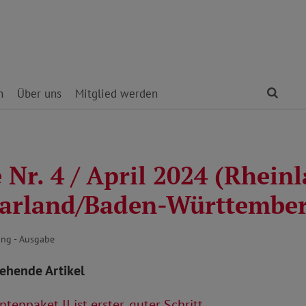
Find
n
Über uns
Mitglied werden
Nr. 4 / April 2024 (Rhein
aarland/Baden-Württember
ng - Ausgabe
tehende Artikel
tenpaket II ist erster, guter Schritt