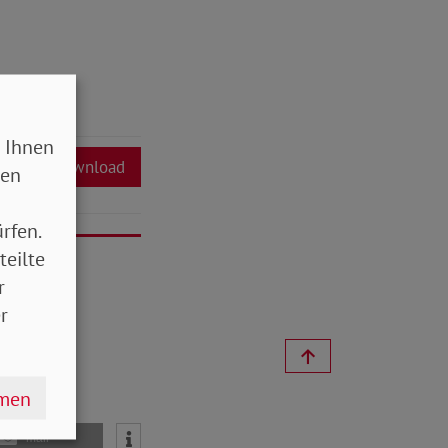
 Ihnen
Download
sen
rfen.
teilte
r
r
hmen
mail