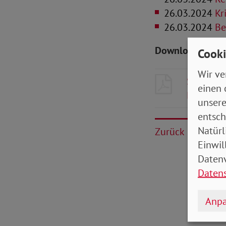
26.03.2024
Kr
26.03.2024
Be
Downloads zum 
Cooki
Wir ve
SoVD-Zei
einen 
Baden-W
unsere
entsch
Natürl
Zurück
Einwil
Datenv
Daten
Anpa