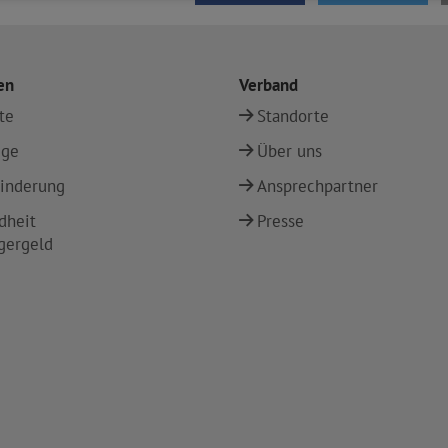
en
Verband
te
Standorte
ege
Über uns
inderung
Ansprechpartner
dheit
Presse
gergeld