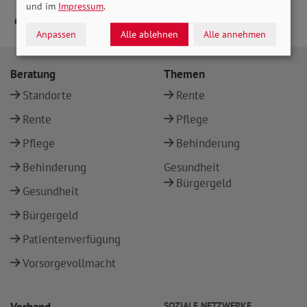
und im
Impressum
.
Anpassen
Alle ablehnen
Alle annehmen
Beratung
Themen
Standorte
Rente
Rente
Pflege
Pflege
Behinderung
Behinderung
Gesundheit
Bürgergeld
Gesundheit
Bürgergeld
Patientenverfügung
Vorsorgevollmacht
SOZIALE NETZWERKE