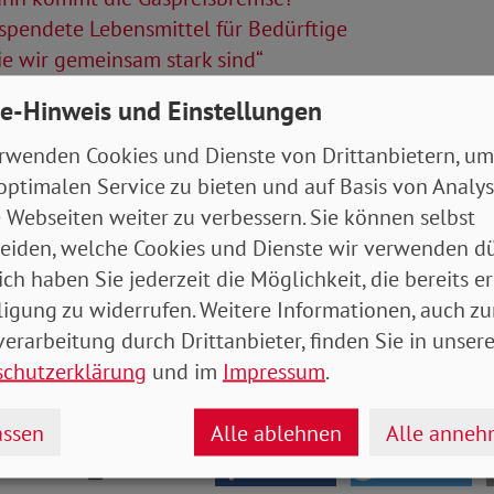
pendete Lebensmittel für Bedürftige
e wir gemeinsam stark sind“
e-Hinweis und Einstellungen
Artikel
rwenden Cookies und Dienste von Drittanbietern, um
itung November 2022
- 6 MB
optimalen Service zu bieten und auf Basis von Analy
 Webseiten weiter zu verbessern. Sie können selbst
eiden, welche Cookies und Dienste wir verwenden dü
ich haben Sie jederzeit die Möglichkeit, die bereits er
ligung zu widerrufen. Weitere Informationen, auch zu
erarbeitung durch Drittanbieter, finden Sie in unsere
schutzerklärung
und im
Impressum
.
ssen
Alle ablehnen
Alle anne
drucken
teilen
tweet