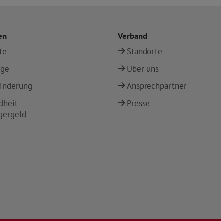
en
Verband
te
Standorte
ege
Über uns
inderung
Ansprechpartner
dheit
Presse
gergeld