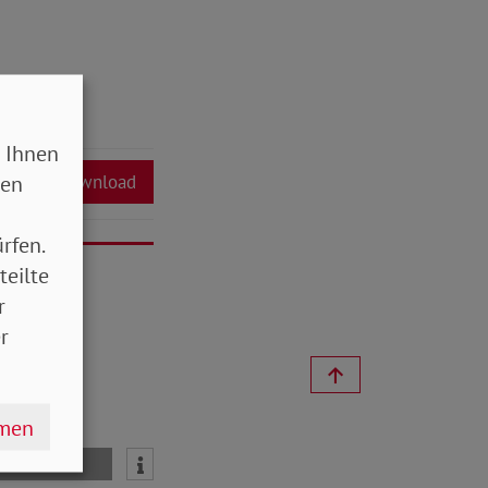
 Ihnen
sen
Download
rfen.
teilte
r
r
hmen
mail