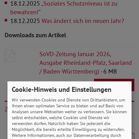
18.12.2025
„Soziales Schutzniveau ist zu
bewahren!“
18.12.2025
Was ändert sich im neuen Jahr?
Downloads zum Artikel
SoVD-Zeitung Januar 2026,
Ausgabe Rheinland-Pfalz, Saarland
/ Baden-Württemberg)
- 6 MB
Download
Cookie-Hinweis und Einstellungen
Wir verwenden Cookies und Dienste von Drittanbietern, um
Ihnen einen optimalen Service zu bieten und auf Basis von
Zurück
Analysen unsere Webseiten weiter zu verbessern. Sie können
selbst entscheiden, welche Cookies und Dienste wir
verwenden dürfen. Natürlich haben Sie jederzeit die
Möglichkeit, die bereits erteilte Einwilligung zu widerrufen.
Weitere Informationen, auch zur Datenverarbeitung durch