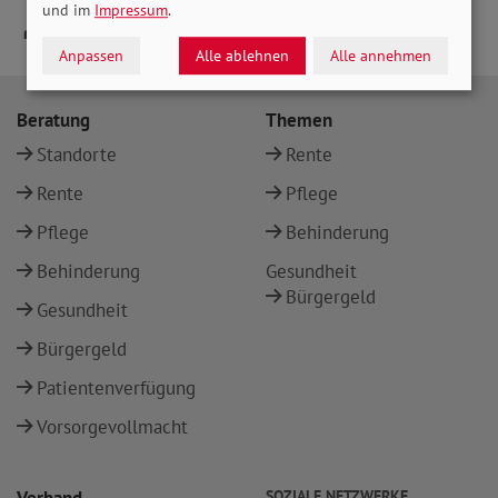
und im
Impressum
.
Anpassen
Alle ablehnen
Alle annehmen
Beratung
Themen
Standorte
Rente
Rente
Pflege
Pflege
Behinderung
Behinderung
Gesundheit
Bürgergeld
Gesundheit
Bürgergeld
Patientenverfügung
Vorsorgevollmacht
SOZIALE NETZWERKE