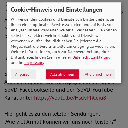
Deutschlands. Der Journalist und
Cookie-Hinweis und Einstellungen
Politikwissenschaftler ist Geschäftsführer des „2b
AHEAD ThinkTanks“ in Leipzig und lehrt im
Wir verwenden Cookies und Dienste von Drittanbietern, um
Ihnen einen optimalen Service zu bieten und auf Basis von
Masterstudiengang „Leadership Studies“ an der
Analysen unsere Webseiten weiter zu verbessern. Sie können
privaten Karlshochschule in Karlsruhe.
selbst entscheiden, welche Cookies und Dienste wir
verwenden dürfen. Natürlich haben Sie jederzeit die
Möglichkeit, die bereits erteilte Einwilligung zu widerrufen.
Expertin der SoVD ist Henriette Wunderlich,
Weitere Informationen, auch zur Datenverarbeitung durch
Drittanbieter, finden Sie in unserer
Datenschutzerklärung
Referentin für Arbeit.
und im
Impressum
.
SoVD.TV sehen Sie im Fernsehprogramm von
Anpassen
Alle ablehnen
Alle annehmen
Alex Berlin, über die Homepage des SoVD, die
SoVD-Facebookseite und den SoVD-YouTube-
Kanal unter
https://youtu.be/HsdyPhCeju8
.
Hier geht es zu den letzten Sendungen:
„Wie viel Armut können wir uns noch leisten?“