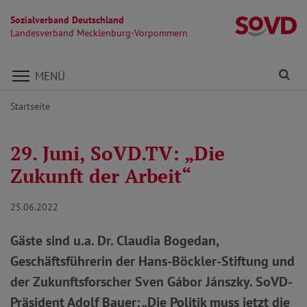
Sozialverband Deutschland
L
Landesverband Mecklenburg-Vorpommern
Direkt zu den Inhalten springen
Fi
MENÜ
Startseite
29. Juni, SoVD.TV: „Die
Zukunft der Arbeit“
25.06.2022
Gäste sind u.a. Dr. Claudia Bogedan,
Geschäftsführerin der Hans-Böckler-Stiftung und
der Zukunftsforscher Sven Gábor Jánszky. SoVD-
Präsident Adolf Bauer: „Die Politik muss jetzt die