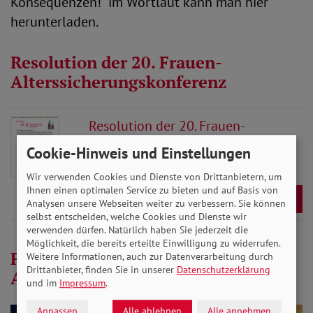
Konsequenzen!“ im Wortlaut kann man hier
herunterladen.
Resolution der 20. Frauen-
Alterssicherungskonferenz
Resolution der 20. Frauen-
Alterssicherungskonferenz von
Cookie-Hinweis und Einstellungen
ver.di und SoVD
- 139 KB
Wir verwenden Cookies und Dienste von Drittanbietern, um
Ihnen einen optimalen Service zu bieten und auf Basis von
Download
Analysen unsere Webseiten weiter zu verbessern. Sie können
selbst entscheiden, welche Cookies und Dienste wir
verwenden dürfen. Natürlich haben Sie jederzeit die
Möglichkeit, die bereits erteilte Einwilligung zu widerrufen.
Fotos von der Frauen-
Weitere Informationen, auch zur Datenverarbeitung durch
Drittanbieter, finden Sie in unserer
Datenschutzerklärung
Alterssicherungskonferenz
und im
Impressum
.
Anpassen
Alle ablehnen
Alle annehmen