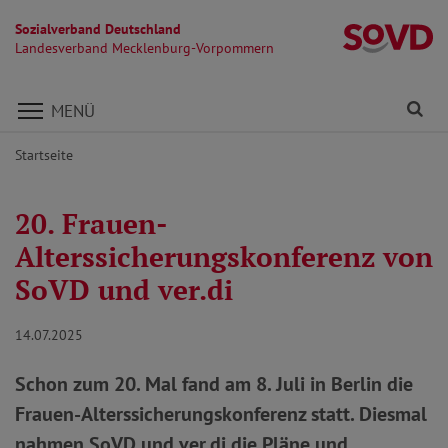
Sozialverband Deutschland
L
Landesverband Mecklenburg-Vorpommern
Direkt zu den Inhalten springen
Fi
MENÜ
Startseite
20. Frauen-
Alterssicherungskonferenz von
SoVD und ver.di
14.07.2025
Schon zum 20. Mal fand am 8. Juli in Berlin die
Frauen-Alterssicherungskonferenz statt. Diesmal
nahmen SoVD und ver.di die Pläne und